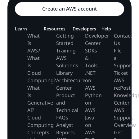
Create an AWS account
Learn
Resources
Developers
Help
What
Getting
Developer
Contact
Is
Started
Center
Us
AWS?
Training
SDKs
File
What
AWS
&
a
Is
Solutions
Tools
Support
Cloud
Library
.NET
Ticket
Computing?
Architecture
on
AWS
What
Center
AWS
re:Post
Is
Product
Python
Knowledg
Generative
and
on
Center
AI?
Technical
AWS
AWS
Cloud
FAQs
Java
Support
Computing
Analyst
on
Overview
Concepts
Reports
AWS
Get