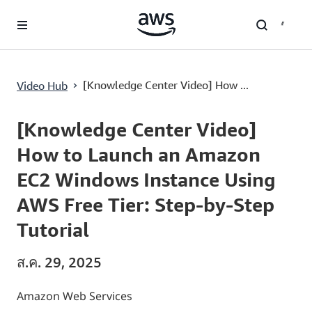
ข้ามไปที่เนื้อหาหลัก
›
[Knowledge Center Video] How ...
Video Hub
Current
0:04
/
Duration
4:14
Time
[Knowledge Center Video]
How to Launch an Amazon
EC2 Windows Instance Using
AWS Free Tier: Step-by-Step
Tutorial
ส.ค. 29, 2025
Amazon Web Services