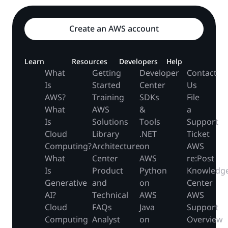
Create an AWS account
Learn
Resources
Developers
Help
What
Getting
Developer
Contact
Is
Started
Center
Us
AWS?
Training
SDKs
File
What
AWS
&
a
Is
Solutions
Tools
Support
Cloud
Library
.NET
Ticket
Computing?
Architecture
on
AWS
What
Center
AWS
re:Post
Is
Product
Python
Knowledg
Generative
and
on
Center
AI?
Technical
AWS
AWS
Cloud
FAQs
Java
Support
Computing
Analyst
on
Overview