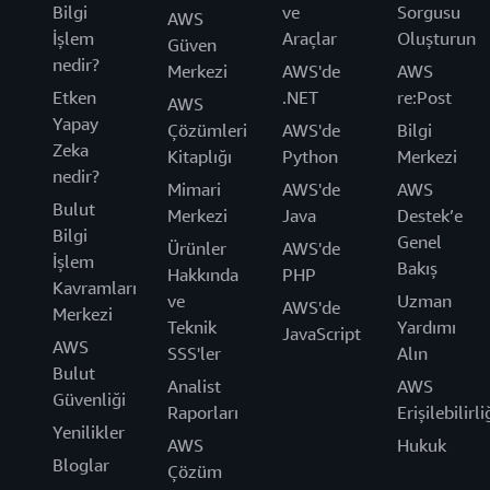
Bilgi
ve
Sorgusu
AWS
İşlem
Araçlar
Oluşturun
Güven
nedir?
Merkezi
AWS'de
AWS
Etken
.NET
re:Post
AWS
Yapay
Çözümleri
AWS'de
Bilgi
Zeka
Kitaplığı
Python
Merkezi
nedir?
Mimari
AWS'de
AWS
Bulut
Merkezi
Java
Destek’e
Bilgi
Genel
Ürünler
AWS'de
İşlem
Bakış
Hakkında
PHP
Kavramları
ve
Uzman
AWS'de
Merkezi
Teknik
Yardımı
JavaScript
AWS
SSS'ler
Alın
Bulut
Analist
AWS
Güvenliği
Raporları
Erişilebilirli
Yenilikler
AWS
Hukuk
Bloglar
Çözüm