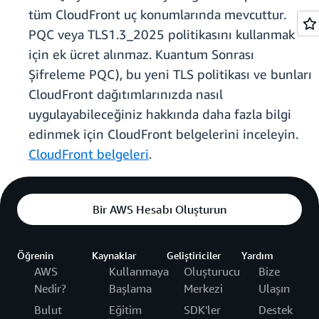
tüm CloudFront uç konumlarında mevcuttur.
PQC veya TLS1.3_2025 politikasını kullanmak
için ek ücret alınmaz. Kuantum Sonrası
Şifreleme PQC), bu yeni TLS politikası ve bunları
CloudFront dağıtımlarınızda nasıl
uygulayabileceğiniz hakkında daha fazla bilgi
edinmek için CloudFront belgelerini inceleyin.
CloudFront belgeleri
.
Bir AWS Hesabı Oluşturun
Öğrenin
Kaynaklar
Geliştiriciler
Yardım
AWS
Kullanmaya
Oluşturucu
Bize
Nedir?
Başlama
Merkezi
Ulaşın
Bulut
Eğitim
SDK'ler
Destek