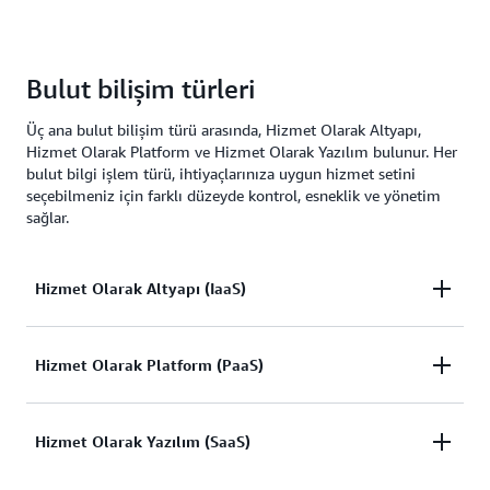
Bulut bilişim türleri
Üç ana bulut bilişim türü arasında, Hizmet Olarak Altyapı,
Hizmet Olarak Platform ve Hizmet Olarak Yazılım bulunur. Her
bulut bilgi işlem türü, ihtiyaçlarınıza uygun hizmet setini
seçebilmeniz için farklı düzeyde kontrol, esneklik ve yönetim
sağlar.
Hizmet Olarak Altyapı (IaaS)
IaaS, bulut BT için temel yapı taşlarını içerir.
Hizmet Olarak Platform (PaaS)
Genellikle ağ iletişimi, bilgisayarlar (sanal veya
tahsis edilmiş donanım üzerinde) ve veri depolama
PaaS, temel altyapı (genelde donanım ve işletim
Hizmet Olarak Yazılım (SaaS)
alanına erişim sağlar. IaaS, BT kaynaklarınız üzerinde
sistemleri) yönetimi ihtiyacınızı ortadan kaldırarak
en yüksek esneklik ve yönetim denetimi seviyesini