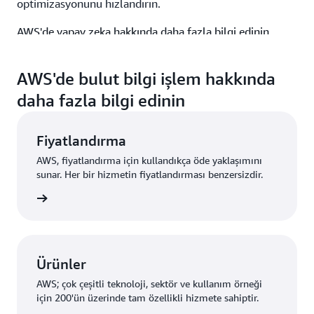
optimizasyonunu hızlandırın.
AWS'de yapay zeka hakkında daha fazla bilgi edinin
Ağ iletişimi ve içerik teslimi
AWS'de bulut bilgi işlem hakkında
AWS ağ iletişimi ve içerik dağıtım hizmetleriyle en
daha fazla bilgi edinin
yüksek erişilebilirlik seviyelerini korurken dünyanın
herhangi bir yerinde uygulamalar ve içerik sunun. Buluta
Fiyatlandırma
geçiş yaparak ağ ortamınızı basitleştirin ve ağ trafiğini
AWS, fiyatlandırma için kullandıkça öde yaklaşımını
daha verimli bir şekilde dağıtın. Daha hızlı, daha güvenli
sunar. Her bir hizmetin fiyatlandırması benzersizdir.
uygulamalar sunun ve hibrit altyapıyı en üst düzeyde
i edinin
güvenilirlik ve performansla bağlayın.
AWS'de ağ iletişimi hakkında daha fazla bilgi edinin
Ürünler
Güvenlik, kimlik ve uygunluk
AWS; çok çeşitli teknoloji, sektör ve kullanım örneği
Bulut hizmetleri, güvenlik duruşunuzu geliştirebilir ve
için 200'ün üzerinde tam özellikli hizmete sahiptir.
güvenlik operasyonlarınızı büyük ölçekte