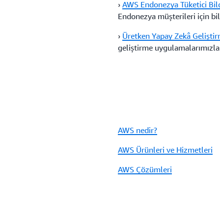
›
AWS Endonezya Tüketici Bilg
Endonezya müşterileri için bil
›
Üretken Yapay Zekâ Gelişti
geliştirme uygulamalarımızla i
AWS nedir?
AWS Ürünleri ve Hizmetleri
AWS Çözümleri