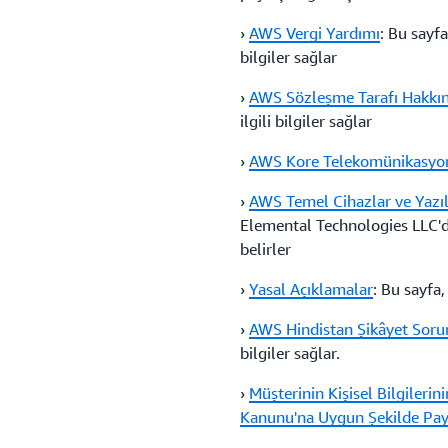
›
AWS Vergi Yardımı
: Bu sayfa
bilgiler sağlar
›
AWS Sözleşme Tarafı Hakkı
ilgili bilgiler sağlar
›
AWS Kore Telekomünikasyo
›
AWS Temel Cihazlar ve Yazıl
Elemental Technologies LLC'd
belirler
›
Yasal Açıklamalar
: Bu sayfa,
›
AWS Hindistan Şikâyet Sor
bilgiler sağlar.
›
Müşterinin Kişisel Bilgilerin
Kanunu'na Uygun Şekilde Pay