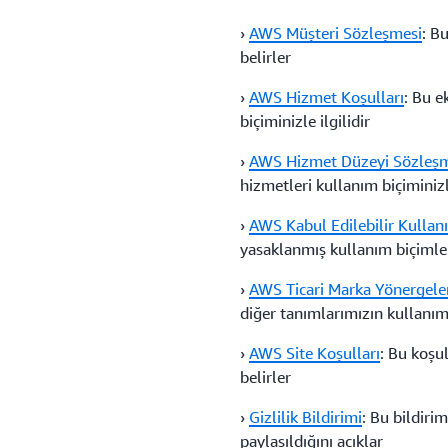
›
AWS Müşteri Sözleşmesi
: B
belirler
›
AWS Hizmet Koşulları
: Bu e
biçiminizle ilgilidir
›
AWS Hizmet Düzeyi Sözleşm
hizmetleri kullanım biçiminizle
›
AWS Kabul Edilebilir Kullanı
yasaklanmış kullanım biçimler
›
AWS Ticari Marka Yönergele
diğer tanımlarımızın kullanım
›
AWS Site Koşulları
: Bu koşu
belirler
›
Gizlilik Bildirimi
: Bu bildirim
paylaşıldığını açıklar