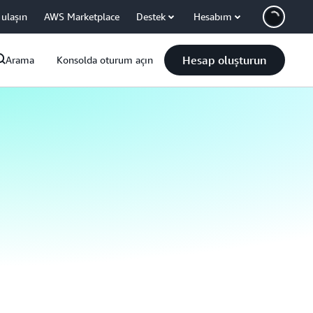
 ulaşın
AWS Marketplace
Destek
Hesabım
Hesap oluşturun
Arama
Konsolda oturum açın