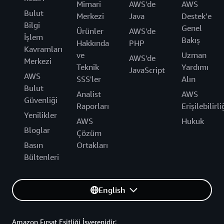
Mimari
AWS'de
AWS
Bulut
Merkezi
Java
Destek’e
Bilgi
Genel
Ürünler
AWS'de
İşlem
Bakış
Hakkında
PHP
Kavramları
ve
Uzman
AWS'de
Merkezi
Teknik
Yardımı
JavaScript
AWS
SSS'ler
Alın
Bulut
Analist
AWS
Güvenliği
Raporları
Erişilebilirli
Yenilikler
AWS
Hukuk
Bloglar
Çözüm
Basın
Ortakları
Bültenleri
English
Amazon Fırsat Eşitliği İşverenidir: