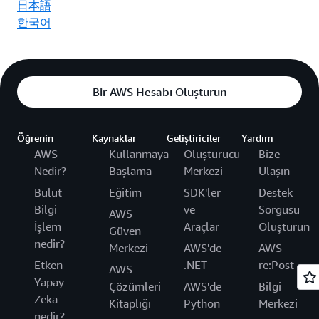
日本語
한국어
Bir AWS Hesabı Oluşturun
Öğrenin
Kaynaklar
Geliştiriciler
Yardım
AWS
Kullanmaya
Oluşturucu
Bize
Nedir?
Başlama
Merkezi
Ulaşın
Bulut
Eğitim
SDK'ler
Destek
Bilgi
ve
Sorgusu
AWS
İşlem
Araçlar
Oluşturun
Güven
nedir?
Merkezi
AWS'de
AWS
Etken
.NET
re:Post
AWS
Yapay
Çözümleri
AWS'de
Bilgi
Zeka
Kitaplığı
Python
Merkezi
nedir?