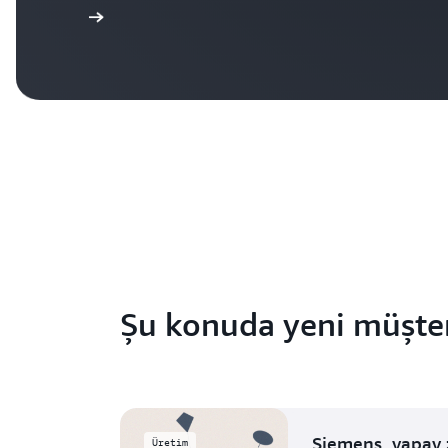
yi görüntüle
Şu konuda yeni müşter
Siemens, yapay 
Üretim