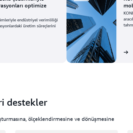
rasyonları optimize
mobi
KONE
aracı
leriyle endüstriyel verimliliği
tahmi
asyonlardaki üretim süreçlerini
Hikâyeyi görüntüle
ri destekler
uşturmasına, ölçeklendirmesine ve dönüşmesine