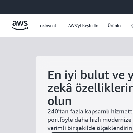
Ana İçeriğe Atla
re:Invent
AWS'yi Keşfedin
Ürünler
En iyi bulut ve 
zekâ özellikleri
olun
240'tan fazla kapsamlı hizmette
portföyle daha hızlı modernize
verimli bir şekilde ölçeklendirin