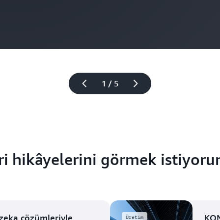
1 / 5
i hikâyelerini görmek istiyoru
zeka çözümleriyle
KON
Üretim