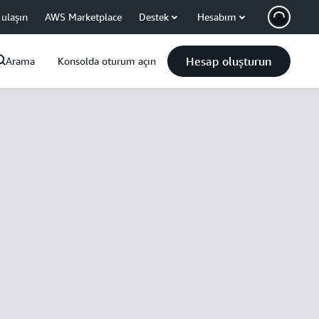
 ulaşın
AWS Marketplace
Destek
Hesabım
Hesap oluşturun
Arama
Konsolda oturum açın