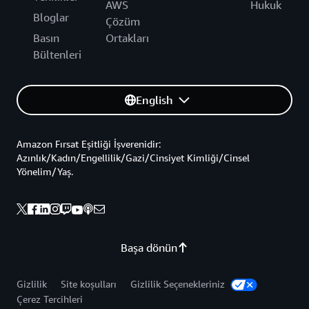
AWS
Hukuk
Bloglar
Çözüm
Basın
Ortakları
Bültenleri
English
Amazon Fırsat Eşitliği İşverenidir:
Azınlık/Kadın/Engellilik/Gazi/Cinsiyet Kimliği/Cinsel
Yönelim/Yaş.
Başa dönün
Gizlilik
Site koşulları
Gizlilik Seçenekleriniz
Çerez Tercihleri