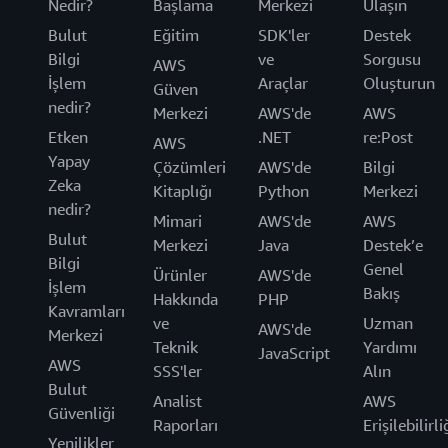
Nedir?
Başlama
Merkezi
Ulaşın
Bulut
Eğitim
SDK'ler
Destek
Bilgi
ve
Sorgusu
AWS
İşlem
Araçlar
Oluşturun
Güven
nedir?
Merkezi
AWS'de
AWS
Etken
.NET
re:Post
AWS
Yapay
Çözümleri
AWS'de
Bilgi
Zeka
Kitaplığı
Python
Merkezi
nedir?
Mimari
AWS'de
AWS
Bulut
Merkezi
Java
Destek’e
Bilgi
Genel
Ürünler
AWS'de
İşlem
Bakış
Hakkında
PHP
Kavramları
ve
Uzman
AWS'de
Merkezi
Teknik
Yardımı
JavaScript
AWS
SSS'ler
Alın
Bulut
Analist
AWS
Güvenliği
Raporları
Erişilebilirli
Yenilikler