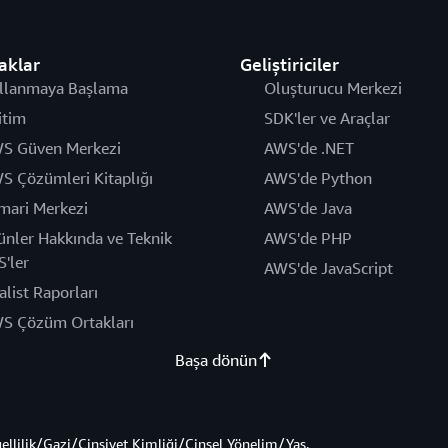
aklar
Geliştiriciler
llanmaya Başlama
Oluşturucu Merkezi
itim
SDK'ler ve Araçlar
S Güven Merkezi
AWS'de .NET
S Çözümleri Kitaplığı
AWS'de Python
mari Merkezi
AWS'de Java
ünler Hakkında ve Teknik
AWS'de PHP
S'ler
AWS'de JavaScript
alist Raporları
S Çözüm Ortakları
Başa dönün
gellilik/Gazi/Cinsiyet Kimliği/Cinsel Yönelim/Yaş.