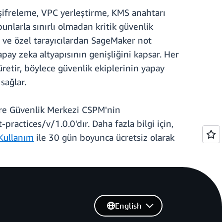
 şifreleme, VPC yerleştirme, KMS anahtarı
unlarla sınırlı olmadan kritik güvenlik
ı ve özel tarayıcılardan SageMaker not
apay zeka altyapısının genişliğini kapsar. Her
retir, böylece güvenlik ekiplerinin yapay
sağlar.
ere Güvenlik Merkezi CSPM'nin
ractices/v/1.0.0'dır. Daha fazla bilgi için,
Kullanım
ile 30 gün boyunca ücretsiz olarak
English