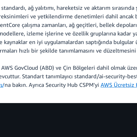
standardı, ağ yalıtımı, hareketsiz ve aktarım sırasında
ereksinimleri ve yetkilendirme denetimleri dahil ancak b
entCore çalışma zamanları, ağ geçitleri, bellek depolar
modellere, izleme işlerine ve özellik gruplarına kadar y
e kaynaklar en iyi uygulamalardan saptığında bulgular ü
rmaları hızlı bir şekilde tanımlamasını ve düzeltmesini 
ı AWS GovCloud (ABD) ve Çin Bölgeleri dahil olmak üz
cuttur. Standart tanımlayıcı standard/ai-security-best-p
zu
'na bakın. Ayrıca Security Hub CSPM'yi
AWS Ücretsiz 