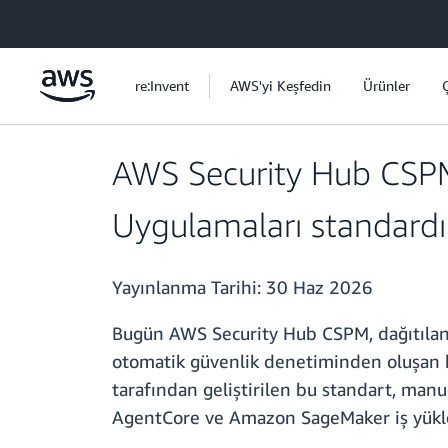
Ana İçeriğe Atla
re:Invent
AWS'yi Keşfedin
Ürünler
AWS Security Hub CSPM
Uygulamaları standardı
Yayınlanma Tarihi:
30 Haz 2026
Bugün AWS Security Hub CSPM, dağıtılan 
otomatik güvenlik denetiminden oluşan b
tarafından geliştirilen bu standart, m
AgentCore ve Amazon SageMaker iş yükleri