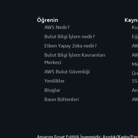
Öğrenin
Kayn
AWS Nedir?
Ku
Bulut Bilgi İşlem nedir?
Eğ
Etken Yapay Zeka nedir?
AW
Bulut Bilgi İşlem Kavramları
AW
Merkezi
Mi
AWS Bulut Güvenliği
Ür
Yenilikler
SS
Bloglar
An
Basın Bültenleri
AW
Amazon Fırsat Eşitliği İşverenidir: Azınlık/Kadın/En