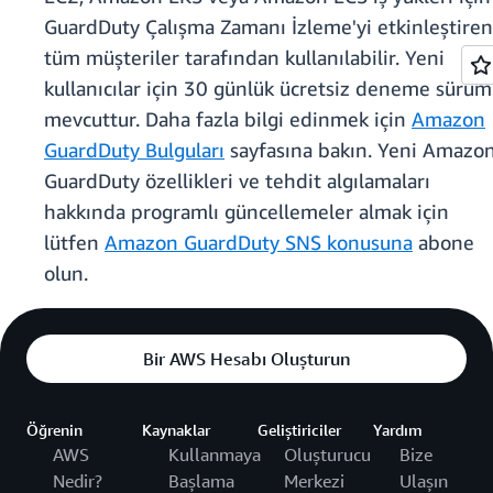
GuardDuty Çalışma Zamanı İzleme'yi etkinleştiren
tüm müşteriler tarafından kullanılabilir. Yeni
kullanıcılar için 30 günlük ücretsiz deneme sürü
mevcuttur. Daha fazla bilgi edinmek için
Amazon
GuardDuty Bulguları
sayfasına bakın. Yeni Amazo
GuardDuty özellikleri ve tehdit algılamaları
hakkında programlı güncellemeler almak için
lütfen
Amazon GuardDuty SNS konusuna
abone
olun.
Bir AWS Hesabı Oluşturun
Öğrenin
Kaynaklar
Geliştiriciler
Yardım
AWS
Kullanmaya
Oluşturucu
Bize
Nedir?
Başlama
Merkezi
Ulaşın