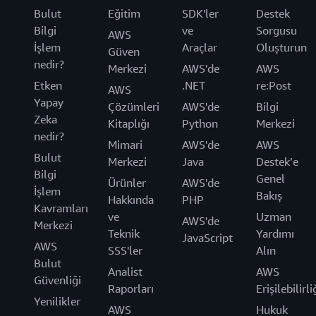
Bulut
Eğitim
SDK'ler
Destek
Bilgi
ve
Sorgusu
AWS
İşlem
Araçlar
Oluşturun
Güven
nedir?
Merkezi
AWS'de
AWS
Etken
.NET
re:Post
AWS
Yapay
Çözümleri
AWS'de
Bilgi
Zeka
Kitaplığı
Python
Merkezi
nedir?
Mimari
AWS'de
AWS
Bulut
Merkezi
Java
Destek’e
Bilgi
Genel
Ürünler
AWS'de
İşlem
Bakış
Hakkında
PHP
Kavramları
ve
Uzman
AWS'de
Merkezi
Teknik
Yardımı
JavaScript
AWS
SSS'ler
Alın
Bulut
Analist
AWS
Güvenliği
Raporları
Erişilebilirli
Yenilikler
AWS
Hukuk