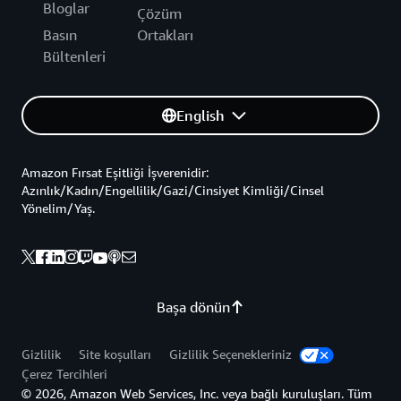
Bloglar
Çözüm
Basın
Ortakları
Bültenleri
English
Amazon Fırsat Eşitliği İşverenidir:
Azınlık/Kadın/Engellilik/Gazi/Cinsiyet Kimliği/Cinsel
Yönelim/Yaş.
Başa dönün
Gizlilik
Site koşulları
Gizlilik Seçenekleriniz
Çerez Tercihleri
© 2026, Amazon Web Services, Inc. veya bağlı kuruluşları. Tüm