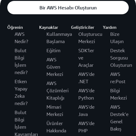
Bir AWS Hesabı Oluşturun
Öğrenin
Kaynaklar
Geliştiriciler
Yardım
AWS
Kullanmaya
Oluşturucu
Bize
Nedir?
Başlama
Merkezi
Ulaşın
Bulut
Eğitim
SDK'ler
Destek
Bilgi
ve
Sorgusu
AWS
İşlem
Araçlar
Oluşturun
Güven
nedir?
Merkezi
AWS'de
AWS
Etken
.NET
re:Post
AWS
Yapay
Çözümleri
AWS'de
Bilgi
Zeka
Kitaplığı
Python
Merkezi
nedir?
Mimari
AWS'de
AWS
Bulut
Merkezi
Java
Destek’e
Bilgi
Genel
Ürünler
AWS'de
İşlem
Bakış
Hakkında
PHP
Kavramları