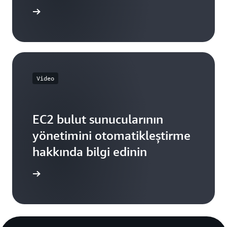
gi edinin
Video
EC2 bulut sunucularının
yönetimini otomatikleştirme
hakkında bilgi edinin
u izleyin