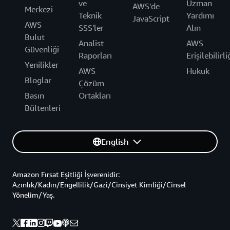
ve
Uzman
AWS'de
Merkezi
Teknik
Yardımı
JavaScript
AWS
SSS'ler
Alın
Bulut
Analist
AWS
Güvenliği
Raporları
Erişilebilirli
Yenilikler
AWS
Hukuk
Bloglar
Çözüm
Basın
Ortakları
Bültenleri
English
Amazon Fırsat Eşitliği İşverenidir:
Azınlık/Kadın/Engellilik/Gazi/Cinsiyet Kimliği/Cinsel
Yönelim/Yaş.