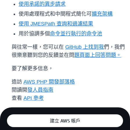
使用承諾的異步請求
使用處理程式和中間程式簡化可
擴充架構
使用 JMESPath 查詢和過濾結果
用於協調多個
命令並行執行的命令池
與往常一樣，您可以在
GitHub 上找到我
們，我們
很樂意聽到您的反饋並在問
題頁面上回答問題。
要了解更多信息，
造訪
AWS PHP 開發部落格
閱讀開
發人員指南
查看
API 參考
建立 AWS 帳戶