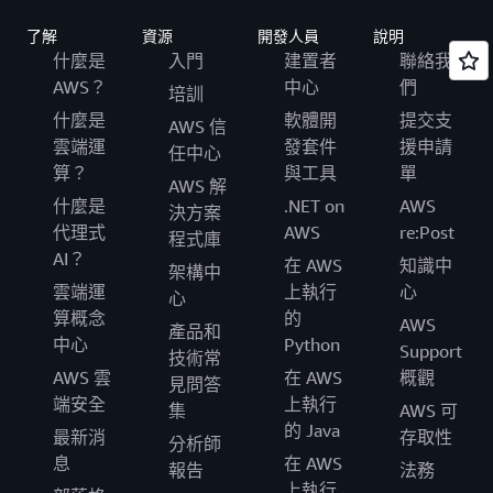
了解
資源
開發人員
說明
什麼是
入門
建置者
聯絡我
AWS？
中心
們
培訓
什麼是
軟體開
提交支
AWS 信
雲端運
發套件
援申請
任中心
算？
與工具
單
AWS 解
什麼是
.NET on
AWS
決方案
代理式
AWS
re:Post
程式庫
AI？
在 AWS
知識中
架構中
雲端運
上執行
心
心
算概念
的
AWS
產品和
中心
Python
Support
技術常
AWS 雲
在 AWS
概觀
見問答
端安全
上執行
集
AWS 可
的 Java
最新消
存取性
分析師
息
在 AWS
報告
法務
上執行