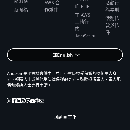
部落格
AWS 合
活動行
的 PHP
新聞稿
作夥伴
為準則
在 AWS
活動條
上執行
款與條
的
件
JavaScript
English
Amazon 是平等機會僱主，並且不會歧視受保護的退伍軍人身
分、殘障人士或其他受法律保護的身分。鼓勵退伍軍人、軍人配
偶和殘疾人士進行申請。
回到頁首