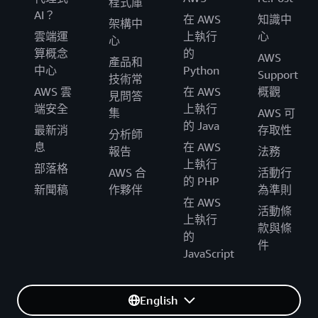
程式庫
AI？
在 AWS
知識中
架構中
雲端運
上執行
心
心
算概念
的
AWS
產品和
中心
Python
Support
技術常
AWS 雲
在 AWS
概觀
見問答
端安全
上執行
集
AWS 可
的 Java
最新消
存取性
分析師
息
在 AWS
報告
法務
上執行
部落格
AWS 合
活動行
的 PHP
新聞稿
作夥伴
為準則
在 AWS
活動條
上執行
款與條
的
件
JavaScript
English