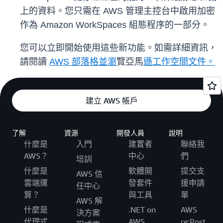
上的資料。您只需在 AWS 管理主控台中啟用加密
作為 Amazon WorkSpaces 組態程序的一部分。
您可以立即開始使用這些新功能。如需詳細資訊，
請閱讀
AWS 部落格並瀏
覽亞馬
遜工作空間文件。
建立 AWS 帳戶
了解
資源
開發人員
說明
什麼是
入門
建置者
聯絡我
AWS？
中心
們
培訓
什麼是
軟體開
提交支
AWS 信
雲端運
發套件
援申請
任中心
算？
與工具
單
AWS 解
什麼是
.NET on
AWS
決方案
代理式
AWS
re:Post