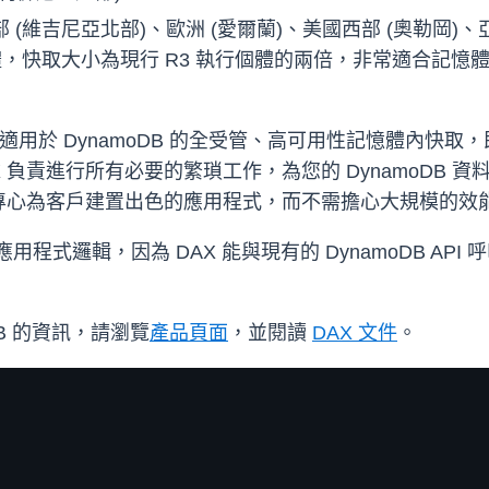
(維吉尼亞北部)、歐洲 (愛爾蘭)、美國西部 (奧勒岡)、亞太
執行個體，快取大小為現行 R3 執行個體的兩倍，非常適合
tor (DAX) 是適用於 DynamoDB 的全受管、高可用性
X 負責進行所有必要的繁瑣工作，為您的 DynamoDB
專心為客戶建置出色的應用程式，而不需擔心大規模的效
程式邏輯，因為 DAX 能與現有的 DynamoDB API
DB 的資訊，請瀏覽
產品頁面
，並閱讀
DAX 文件
。