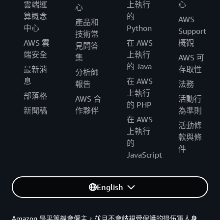
雲端運
上執行
心
心
算概念
的
AWS
產品和
中心
Python
Support
技術常
AWS 雲
在 AWS
概觀
見問答
端安全
上執行
集
AWS 可
的 Java
最新消
存取性
分析師
息
在 AWS
報告
法務
上執行
部落格
AWS 合
活動行
的 PHP
新聞稿
作夥伴
為準則
在 AWS
活動條
上執行
款與條
的
件
JavaScript
English
Amazon 是平等機會僱主，並且不會歧視受保護的退伍軍人身