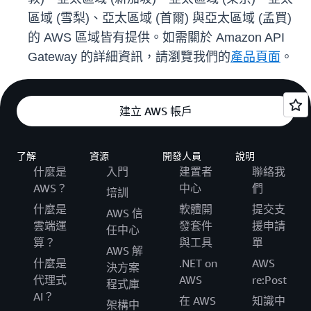
區域 (雪梨)、亞太區域 (首爾) 與亞太區域 (孟買)
的 AWS 區域皆有提供。如需關於 Amazon API
Gateway 的詳細資訊，請瀏覽我們的
產品頁面
。
建立 AWS 帳戶
了解
資源
開發人員
說明
什麼是
入門
建置者
聯絡我
AWS？
中心
們
培訓
什麼是
軟體開
提交支
AWS 信
雲端運
發套件
援申請
任中心
算？
與工具
單
AWS 解
什麼是
.NET on
AWS
決方案
代理式
AWS
re:Post
程式庫
AI？
在 AWS
知識中
架構中