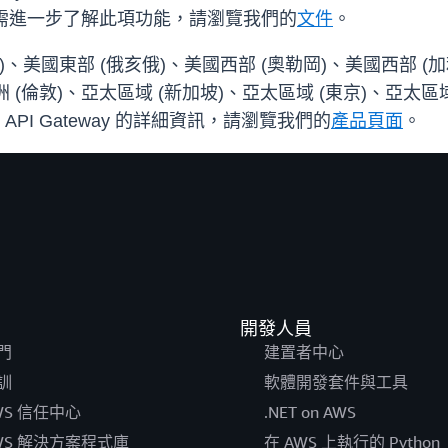
如需進一步了解此項功能，請瀏覽我們的
文件
。
美國東部 (俄亥俄)、美國西部 (奧勒岡)、美國西部 (加
洲 (倫敦)、亞太區域 (新加坡)、亞太區域 (東京)、亞太區域
 API Gateway 的詳細資訊，請瀏覽我們的
產品頁面
。
開發人員
門
建置者中心
訓
軟體開發套件與工具
WS 信任中心
.NET on AWS
WS 解決方案程式庫
在 AWS 上執行的 Python