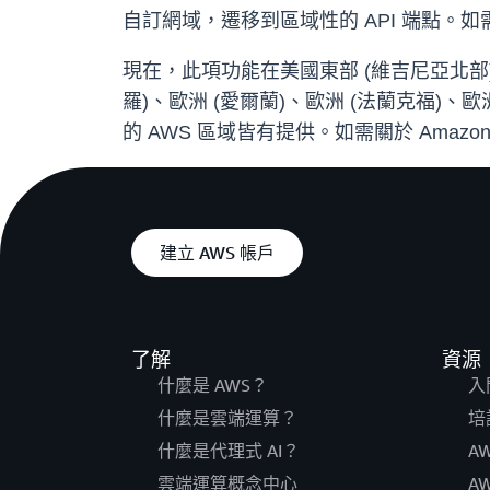
自訂網域，遷移到區域性的 API 端點。
現在，此項功能在美國東部 (維吉尼亞北部)、
羅)、歐洲 (愛爾蘭)、歐洲 (法蘭克福)、歐
的 AWS 區域皆有提供。如需關於 Amazon
建立 AWS 帳戶
了解
資源
什麼是 AWS？
入
什麼是雲端運算？
培
什麼是代理式 AI？
A
雲端運算概念中心
A