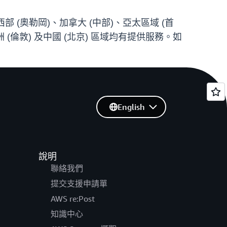
西部 (奧勒岡)、加拿大 (中部)、亞太區域 (首
洲 (倫敦) 及中國 (北京) 區域均有提供服務。如
English
說明
聯絡我們
提交支援申請單
AWS re:Post
知識中心