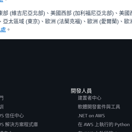
美國東部 (維吉尼亞北部)、美國西部 (加利福尼亞北部)、美國
、亞太區域 (東京)、歐洲 (法蘭克福)、歐洲 (愛爾蘭)、歐
此處
。
開發人員
門
建置者中心
訓
軟體開發套件與工具
WS 信任中心
.NET on AWS
WS 解決方案程式庫
在 AWS 上執行的 Python