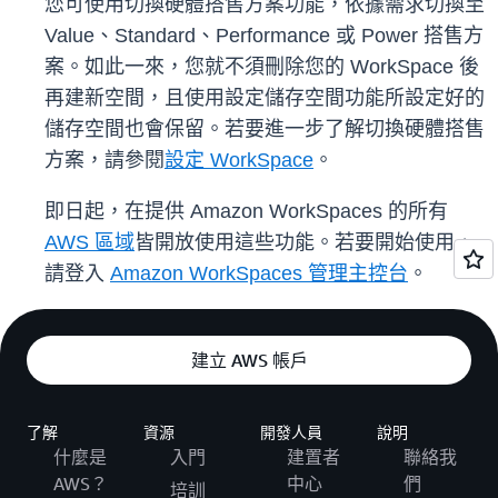
您可使用切換硬體搭售方案功能，依據需求切換至
Value、Standard、Performance 或 Power 搭售方
案。如此一來，您就不須刪除您的 WorkSpace 後
再建新空間，且使用設定儲存空間功能所設定好的
儲存空間也會保留。若要進一步了解切換硬體搭售
方案，請參閱
設定 WorkSpace
。
即日起，在提供 Amazon WorkSpaces 的所有
AWS 區域
皆開放使用這些功能。若要開始使用，
請登入
Amazon WorkSpaces 管理主控台
。
建立 AWS 帳戶
了解
資源
開發人員
說明
什麼是
入門
建置者
聯絡我
AWS？
中心
們
培訓