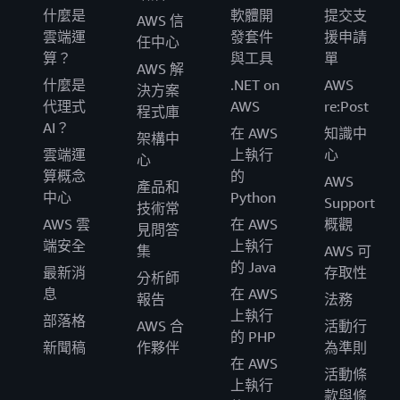
什麼是
軟體開
提交支
AWS 信
雲端運
發套件
援申請
任中心
算？
與工具
單
AWS 解
什麼是
.NET on
AWS
決方案
代理式
AWS
re:Post
程式庫
AI？
在 AWS
知識中
架構中
雲端運
上執行
心
心
算概念
的
AWS
產品和
中心
Python
Support
技術常
AWS 雲
在 AWS
概觀
見問答
端安全
上執行
集
AWS 可
的 Java
最新消
存取性
分析師
息
在 AWS
報告
法務
上執行
部落格
AWS 合
活動行
的 PHP
新聞稿
作夥伴
為準則
在 AWS
活動條
上執行
款與條