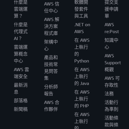
什麼是
軟體開
提交支
AWS 信
雲端運
發套件
援申請
任中心
算？
與工具
單
AWS 解
什麼是
.NET on
AWS
決方案
代理式
AWS
re:Post
程式庫
AI？
在 AWS
知識中
架構中
雲端運
上執行
心
心
算概念
的
AWS
產品和
中心
Python
Support
技術常
AWS 雲
在 AWS
概觀
見問答
端安全
上執行
集
AWS 可
的 Java
最新消
存取性
分析師
息
在 AWS
報告
法務
上執行
部落格
AWS 合
活動行
的 PHP
新聞稿
作夥伴
為準則
在 AWS
活動條
上執行
款與條
的