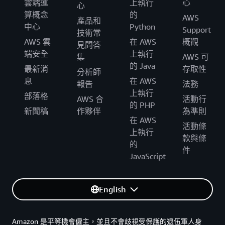
雲端運
上執行
心
心
算概念
的
AWS
產品和
中心
Python
Support
技術常
AWS 雲
在 AWS
概觀
見問答
端安全
上執行
集
AWS 可
的 Java
最新消
存取性
分析師
息
在 AWS
報告
法務
上執行
部落格
AWS 合
活動行
的 PHP
新聞稿
作夥伴
為準則
在 AWS
活動條
上執行
款與條
的
件
JavaScript
English
Amazon 是平等機會僱主，並且不會歧視受保護的退伍軍人身