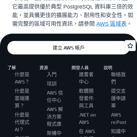
它最高提供優於典型 PostgreSQL 資料庫三倍的效
能，並具備更佳的擴展能力、耐用性和安全性。如
需完整的區域可用性資訊，請參閱
AWS 區域表
。
建立 AWS 帳戶
了解
資源
開發人員
說明
什麼是
入門
建置者
聯絡我
AWS？
中心
們
培訓
什麼是
軟體開
提交支
AWS 信
雲端運
發套件
援申請
任中心
算？
與工具
單
AWS 解
什麼是
.NET on
AWS
決方案
代理式
AWS
re:Post
程式庫
AI？
在 AWS
知識中
架構中