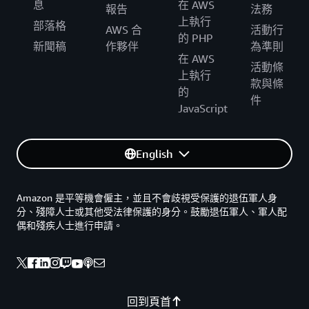
息
在 AWS
報告
法務
上執行
部落格
AWS 合
活動行
的 PHP
新聞稿
作夥伴
為準則
在 AWS
活動條
上執行
款與條
的
件
JavaScript
English
Amazon 是平等機會僱主，並且不會歧視受保護的退伍軍人身
分、殘障人士或其他受法律保護的身分。鼓勵退伍軍人、軍人配
偶和殘疾人士進行申請。
回到頁首