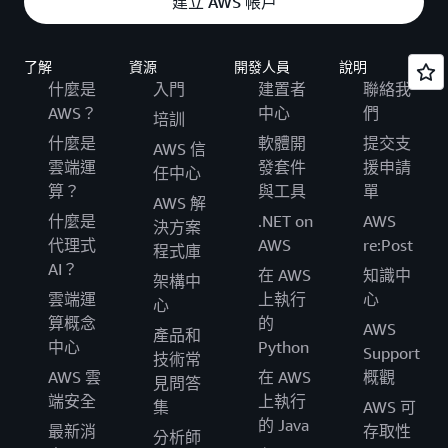
建立 AWS 帳戶
了解
資源
開發人員
說明
什麼是
入門
建置者
聯絡我
AWS？
中心
們
培訓
什麼是
軟體開
提交支
AWS 信
雲端運
發套件
援申請
任中心
算？
與工具
單
AWS 解
什麼是
.NET on
AWS
決方案
代理式
AWS
re:Post
程式庫
AI？
在 AWS
知識中
架構中
雲端運
上執行
心
心
算概念
的
AWS
產品和
中心
Python
Support
技術常
AWS 雲
在 AWS
概觀
見問答
端安全
上執行
集
AWS 可
的 Java
最新消
存取性
分析師