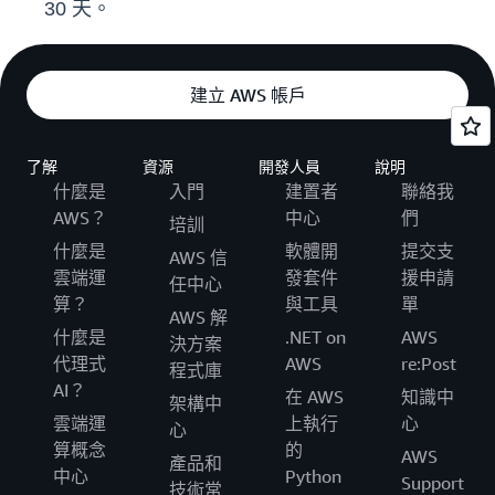
30 天。
建立 AWS 帳戶
了解
資源
開發人員
說明
什麼是
入門
建置者
聯絡我
AWS？
中心
們
培訓
什麼是
軟體開
提交支
AWS 信
雲端運
發套件
援申請
任中心
算？
與工具
單
AWS 解
什麼是
.NET on
AWS
決方案
代理式
AWS
re:Post
程式庫
AI？
在 AWS
知識中
架構中
雲端運
上執行
心
心
算概念
的
AWS
產品和
中心
Python
Support
技術常