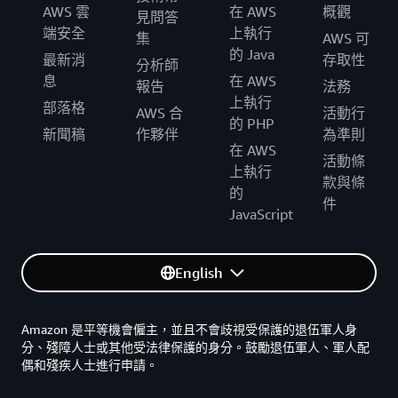
AWS 雲
在 AWS
概觀
見問答
端安全
上執行
集
AWS 可
的 Java
最新消
存取性
分析師
息
在 AWS
報告
法務
上執行
部落格
AWS 合
活動行
的 PHP
新聞稿
作夥伴
為準則
在 AWS
活動條
上執行
款與條
的
件
JavaScript
English
Amazon 是平等機會僱主，並且不會歧視受保護的退伍軍人身
分、殘障人士或其他受法律保護的身分。鼓勵退伍軍人、軍人配
偶和殘疾人士進行申請。