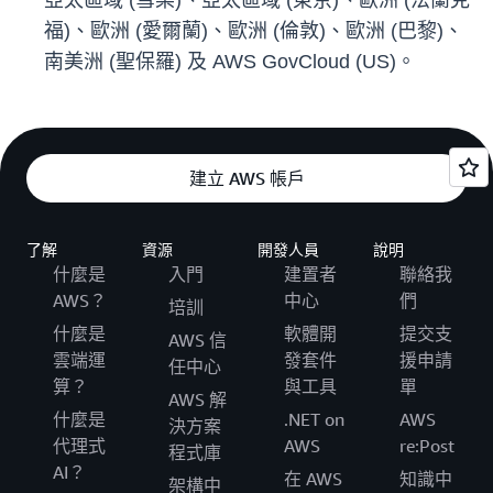
亞太區域 (雪梨)、亞太區域 (東京)、歐洲 (法蘭克
福)、歐洲 (愛爾蘭)、歐洲 (倫敦)、歐洲 (巴黎)、
南美洲 (聖保羅) 及 AWS GovCloud (US)。
建立 AWS 帳戶
了解
資源
開發人員
說明
什麼是
入門
建置者
聯絡我
AWS？
中心
們
培訓
什麼是
軟體開
提交支
AWS 信
雲端運
發套件
援申請
任中心
算？
與工具
單
AWS 解
什麼是
.NET on
AWS
決方案
代理式
AWS
re:Post
程式庫
AI？
在 AWS
知識中
架構中