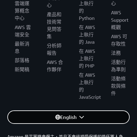
雲端運
上執行
心
心
算概念
的
AWS
產品和
中心
Python
Support
技術常
AWS 雲
在 AWS
概觀
見問答
端安全
上執行
集
AWS 可
的 Java
最新消
存取性
分析師
息
在 AWS
報告
法務
上執行
部落格
AWS 合
活動行
的 PHP
新聞稿
作夥伴
為準則
在 AWS
活動條
上執行
款與條
的
件
JavaScript
English
Amazon 是平等機會僱主，並且不會歧視受保護的退伍軍人身