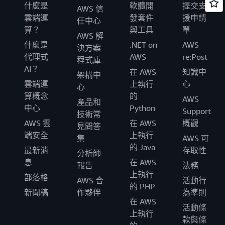
什麼是
軟體開
提交支
AWS 信
雲端運
發套件
援申請
任中心
算？
與工具
單
AWS 解
什麼是
.NET on
AWS
決方案
代理式
AWS
re:Post
程式庫
AI？
在 AWS
知識中
架構中
雲端運
上執行
心
心
算概念
的
AWS
產品和
中心
Python
Support
技術常
AWS 雲
在 AWS
概觀
見問答
端安全
上執行
集
AWS 可
的 Java
最新消
存取性
分析師
息
在 AWS
報告
法務
上執行
部落格
AWS 合
活動行
的 PHP
新聞稿
作夥伴
為準則
在 AWS
活動條
上執行
款與條