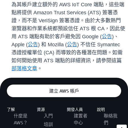
為其帳戶建立額外的 AWS IoT Core 端點，這些端
點將提供 Amazon Trust Services (ATS) 簽署憑
證，而不是 VeriSign 簽署憑證。由於大多數熱門
瀏覽器和作業系統都預設信任 ATS 根 CA，因此使
用 ATS 端點有助於客戶避免因 Google (
公告
)、
Apple (
公告
) 和 Mozilla (
公告
) 不信任 Symantec
憑證授權單位 (CA) 而導致的各種潛在問題。如需
如何開始使用 ATS 端點的詳細資訊，請參閱這篇
部落格文章
。
建立 AWS 帳戶
了解
資源
開發人員
說明
什麼是
入門
建置者
聯絡我
AWS？
中心
們
培訓