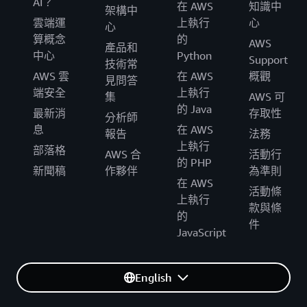
AI？
在 AWS
知識中
架構中
雲端運
上執行
心
心
算概念
的
AWS
產品和
中心
Python
Support
技術常
AWS 雲
在 AWS
概觀
見問答
端安全
上執行
集
AWS 可
的 Java
最新消
存取性
分析師
息
在 AWS
報告
法務
上執行
部落格
AWS 合
活動行
的 PHP
新聞稿
作夥伴
為準則
在 AWS
活動條
上執行
款與條
的
件
JavaScript
English