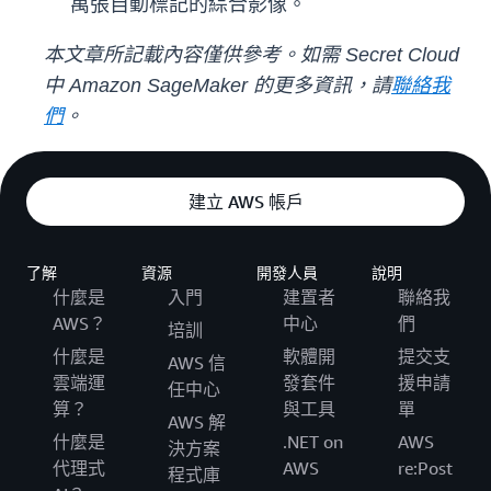
萬張自動標記的綜合影像。
本文章所記載內容僅供參考。如需 Secret Cloud
中 Amazon SageMaker 的更多資訊，請
聯絡我
們
。
建立 AWS 帳戶
了解
資源
開發人員
說明
什麼是
入門
建置者
聯絡我
AWS？
中心
們
培訓
什麼是
軟體開
提交支
AWS 信
雲端運
發套件
援申請
任中心
算？
與工具
單
AWS 解
什麼是
.NET on
AWS
決方案
代理式
AWS
re:Post
程式庫