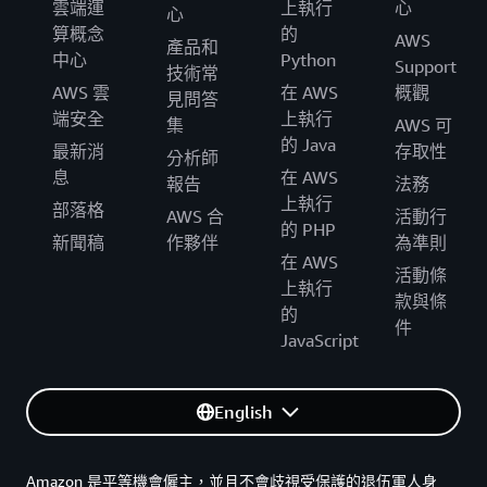
雲端運
上執行
心
心
算概念
的
AWS
產品和
中心
Python
Support
技術常
AWS 雲
在 AWS
概觀
見問答
端安全
上執行
集
AWS 可
的 Java
最新消
存取性
分析師
息
在 AWS
報告
法務
上執行
部落格
AWS 合
活動行
的 PHP
新聞稿
作夥伴
為準則
在 AWS
活動條
上執行
款與條
的
件
JavaScript
English
Amazon 是平等機會僱主，並且不會歧視受保護的退伍軍人身