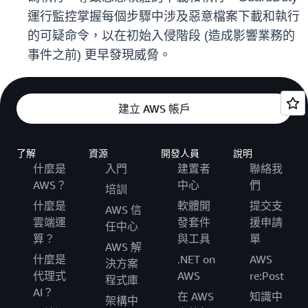
運行監控掌握每個步驟中涉及惡意檔案下載和執行
的可疑命令，以在初始入侵階段 (造成影響業務的
事件之前) 更早發現威脅。
建立 AWS 帳戶
了解
資源
開發人員
說明
什麼是
入門
建置者
聯絡我
AWS？
中心
們
培訓
什麼是
軟體開
提交支
AWS 信
雲端運
發套件
援申請
任中心
算？
與工具
單
AWS 解
什麼是
.NET on
AWS
決方案
代理式
AWS
re:Post
程式庫
AI？
在 AWS
知識中
架構中