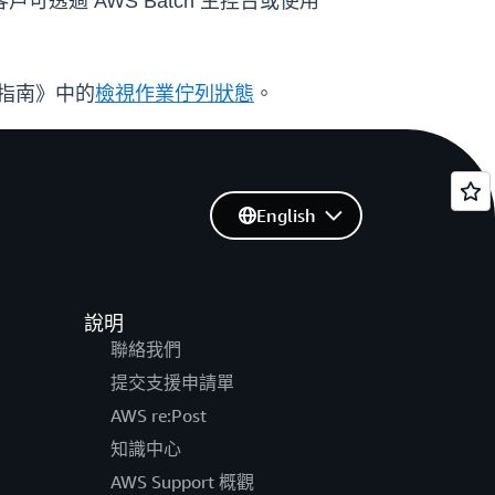
客戶可透過 AWS Batch 主控台或使用
者指南》中的
檢視作業佇列狀態
。
English
說明
聯絡我們
提交支援申請單
AWS re:Post
知識中心
AWS Support 概觀