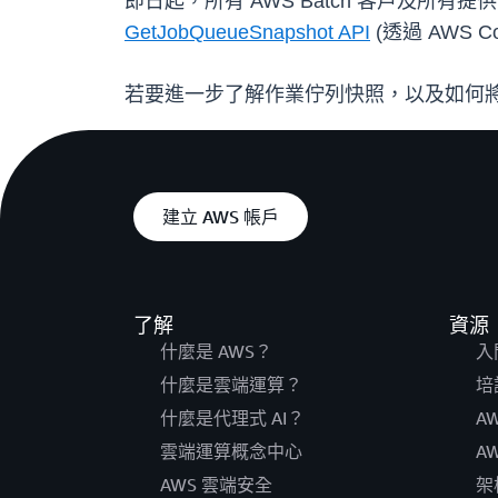
即日起，所有 AWS Batch 客戶及所有提供
GetJobQueueSnapshot API
(透過 AWS Co
若要進一步了解作業佇列快照，以及如何將其
建立 AWS 帳戶
了解
資源
什麼是 AWS？
入
什麼是雲端運算？
培
什麼是代理式 AI？
A
雲端運算概念中心
A
AWS 雲端安全
架