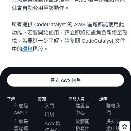
只需為某備動作設定環境，AWS 帳戶連線和角色
就會自動套用至該動作。
所有提供 CodeCatalyst 的 AWS 區域都能使用此
功能。若要開始使用，請立即將預設角色新增至環
境。若要進一步了解，請參閱 CodeCatalyst 文件
中的
環境
區段。
建立 AWS 帳戶
了解
資源
開發人員
說明
什麼是
入門
建置者
聯絡我
AWS？
中心
們
培訓
什麼是
軟體開
提交支
AWS 信
雲端運
發套件
援申請
任中心