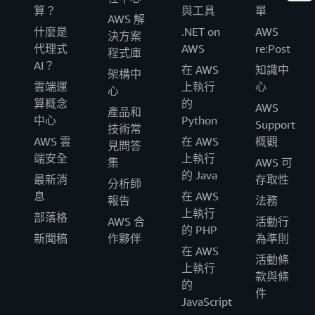
算？
與工具
單
AWS 解
什麼是
.NET on
AWS
決方案
代理式
AWS
re:Post
程式庫
AI？
在 AWS
知識中
架構中
雲端運
上執行
心
心
算概念
的
AWS
產品和
中心
Python
Support
技術常
AWS 雲
在 AWS
概觀
見問答
端安全
上執行
集
AWS 可
的 Java
最新消
存取性
分析師
息
在 AWS
報告
法務
上執行
部落格
AWS 合
活動行
的 PHP
新聞稿
作夥伴
為準則
在 AWS
活動條
上執行
款與條
的
件
JavaScript