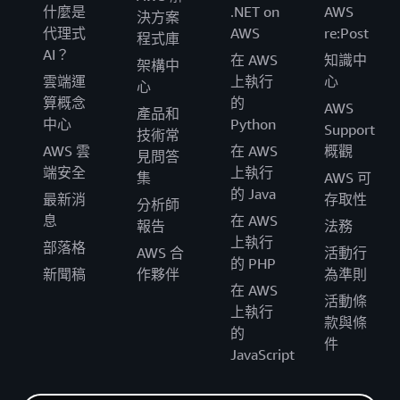
什麼是
.NET on
AWS
決方案
代理式
AWS
re:Post
程式庫
AI？
在 AWS
知識中
架構中
雲端運
上執行
心
心
算概念
的
AWS
產品和
中心
Python
Support
技術常
AWS 雲
在 AWS
概觀
見問答
端安全
上執行
集
AWS 可
的 Java
最新消
存取性
分析師
息
在 AWS
報告
法務
上執行
部落格
AWS 合
活動行
的 PHP
新聞稿
作夥伴
為準則
在 AWS
活動條
上執行
款與條
的
件
JavaScript