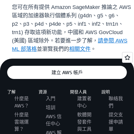
您可在所有提供 Amazon SageMaker 推論之 AWS
區域的加速器執行個體系列 (g4dn、g5、g6、
p2、p3、p4d、p4de、p5、inf1、inf2、trn1n、
trn1) 存取這項新功能，中國和 AWS GovCloud
(美國) 區域除外。若要進一步了解，
請參閱 AWS
ML 部落格
並瀏覽我們的
相關文件
。
建立 AWS 帳戶
了解
資源
開發人員
說明
什麼是
入門
建置者
聯絡我
AWS？
中心
們
培訓
什麼是
軟體開
提交支
AWS 信
雲端運
發套件
援申請
任中心
算？
與工具
單
AWS 解