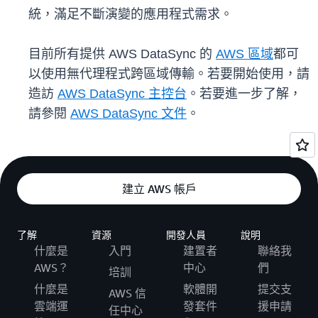
統，滿足不斷演變的應用程式需求。
目前所有提供 AWS DataSync 的
AWS 區域
都可
以使用無代理程式跨區域傳輸。若要開始使用，請
造訪
AWS DataSync 主控台
。若要進一步了解，
請參閱
AWS DataSync 文件
。
建立 AWS 帳戶
了解
資源
開發人員
說明
什麼是
入門
建置者
聯絡我
AWS？
中心
們
培訓
什麼是
軟體開
提交支
AWS 信
雲端運
發套件
援申請
任中心