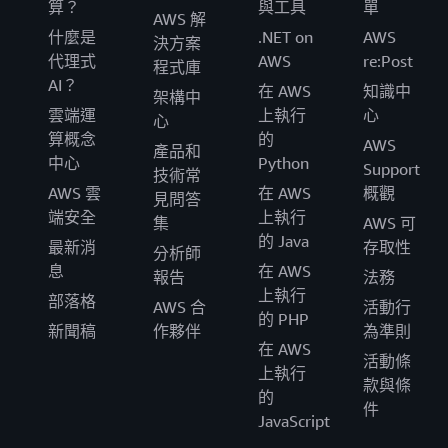
算？
與工具
單
AWS 解
什麼是
.NET on
AWS
決方案
代理式
AWS
re:Post
程式庫
AI？
在 AWS
知識中
架構中
雲端運
上執行
心
心
算概念
的
AWS
產品和
中心
Python
Support
技術常
AWS 雲
在 AWS
概觀
見問答
端安全
上執行
集
AWS 可
的 Java
最新消
存取性
分析師
息
在 AWS
報告
法務
上執行
部落格
AWS 合
活動行
的 PHP
新聞稿
作夥伴
為準則
在 AWS
活動條
上執行
款與條
的
件
JavaScript