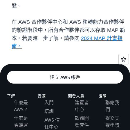
態。
在 AWS 合作夥伴中心和 AWS 移轉能力合作夥伴
的驗證階段中，所有合作夥伴都可以存取 MAP 範
本。若要進一步了解，請參閱
2024 MAP 計畫指
南。
建立 AWS 帳戶
了解
資源
開發人員
說明
什麼是
入門
建置者
聯絡我
AWS？
中心
們
培訓
什麼是
軟體開
提交支
AWS 信
雲端運
發套件
援申請
任中心