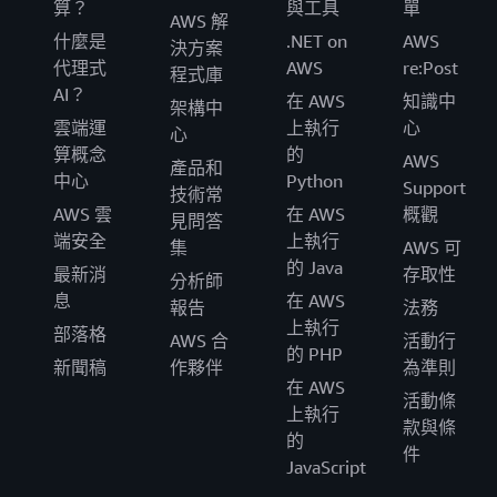
算？
與工具
單
AWS 解
什麼是
.NET on
AWS
決方案
代理式
AWS
re:Post
程式庫
AI？
在 AWS
知識中
架構中
雲端運
上執行
心
心
算概念
的
AWS
產品和
中心
Python
Support
技術常
AWS 雲
在 AWS
概觀
見問答
端安全
上執行
集
AWS 可
的 Java
最新消
存取性
分析師
息
在 AWS
報告
法務
上執行
部落格
AWS 合
活動行
的 PHP
新聞稿
作夥伴
為準則
在 AWS
活動條
上執行
款與條
的
件
JavaScript