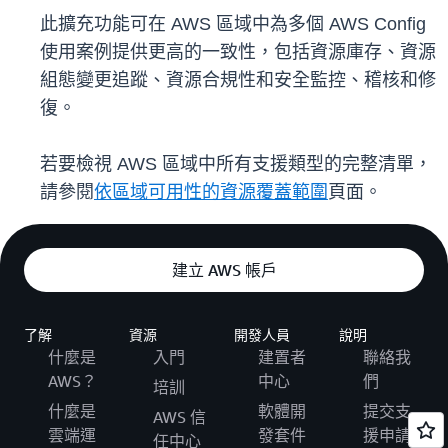
此擴充功能可在 AWS 區域中為多個 AWS Config
使用案例提供更高的一致性，包括資源庫存、資源
組態變更追蹤、資源合規性和安全監控、稽核和修
復。
若要檢視 AWS 區域中所有支援類型的完整清單，
請參閱
依區域可用性的資源覆蓋範圍
頁面。
建立 AWS 帳戶
了解
資源
開發人員
說明
什麼是
入門
建置者
聯絡我
AWS？
中心
們
培訓
什麼是
軟體開
提交支
AWS 信
雲端運
發套件
援申請
任中心