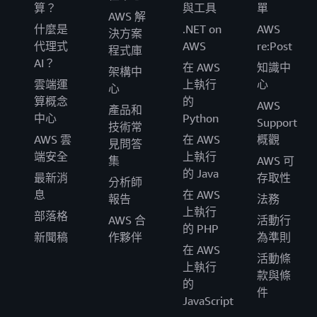
算？
與工具
單
AWS 解
什麼是
.NET on
AWS
決方案
代理式
AWS
re:Post
程式庫
AI？
在 AWS
知識中
架構中
雲端運
上執行
心
心
算概念
的
AWS
產品和
中心
Python
Support
技術常
AWS 雲
在 AWS
概觀
見問答
端安全
上執行
集
AWS 可
的 Java
最新消
存取性
分析師
息
在 AWS
報告
法務
上執行
部落格
AWS 合
活動行
的 PHP
新聞稿
作夥伴
為準則
在 AWS
活動條
上執行
款與條
的
件
JavaScript