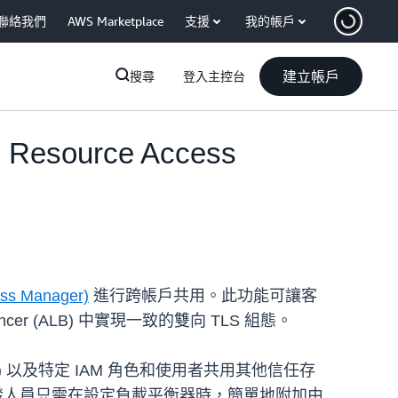
聯絡我們
AWS Marketplace
支援
我的帳戶
建立帳戶
搜尋
登入主控台
esource Access
ss Manager)
進行跨帳戶共用。此功能可讓客
cer (ALB) 中實現一致的雙向 TLS 組態。
) 以及特定 IAM 角色和使用者共用其他信任存
發人員只需在設定負載平衡器時，簡單地附加由