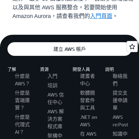
以及與其他 AWS 服務整合。若要開始使用
Amazon Aurora，請查看我們的
入門頁面
。
建立 AWS 帳戶
了解
資源
開發人員
說明
什麼是
入門
建置者
聯絡我
AWS？
中心
們
培訓
什麼是
軟體開
提交支
AWS 信
雲端運
發套件
援申請
任中心
算？
與工具
單
AWS 解
什麼是
.NET on
AWS
決方案
代理式
AWS
re:Post
程式庫
AI？
在 AWS
知識中
架構中