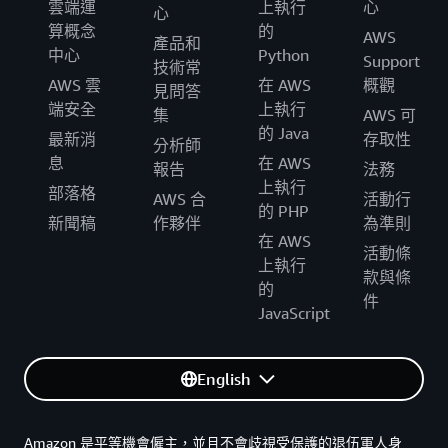
雲端運
上執行
心
心
算概念
的
AWS
產品和
中心
Python
Support
技術常
AWS 雲
在 AWS
概觀
見問答
端安全
上執行
集
AWS 可
的 Java
最新消
存取性
分析師
息
在 AWS
報告
法務
上執行
部落格
AWS 合
活動行
的 PHP
新聞稿
作夥伴
為準則
在 AWS
活動條
上執行
款與條
的
件
JavaScript
English
Amazon 是平等機會僱主，並且不會歧視受保護的退伍軍人身