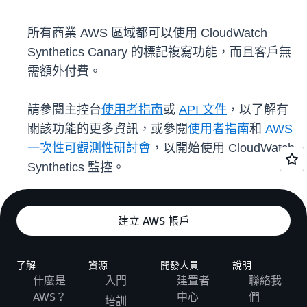
所有商業 AWS 區域都可以使用 CloudWatch
Synthetics Canary 的標記複寫功能，而且客戶無
需額外付費。
請參閱主控台
使用者指南
或
API 文件
，以了解有
關該功能的更多資訊，或參閱
使用者指南
和
AWS
一次性可觀測性研討會
，以開始使用 CloudWatch
Synthetics 監控。
建立 AWS 帳戶
了解
資源
開發人員
說明
什麼是
入門
建置者
聯絡我
AWS？
中心
們
培訓