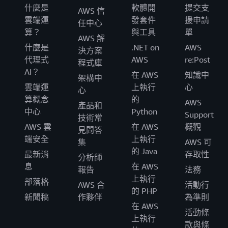
什麼是
軟體開
提交支
AWS 信
雲端運
發套件
援申請
任中心
算？
與工具
單
AWS 解
什麼是
.NET on
AWS
決方案
代理式
AWS
re:Post
程式庫
AI？
在 AWS
知識中
架構中
雲端運
上執行
心
心
算概念
的
AWS
產品和
中心
Python
Support
技術常
AWS 雲
在 AWS
概觀
見問答
端安全
上執行
集
AWS 可
的 Java
最新消
存取性
分析師
息
在 AWS
報告
法務
上執行
部落格
AWS 合
活動行
的 PHP
新聞稿
作夥伴
為準則
在 AWS
活動條
上執行
款與條