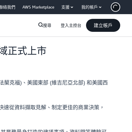
聯絡我們
AWS Marketplace
支援
我的帳戶
建立帳戶
搜尋
登入主控台
) 區域正式上市
 (法蘭克福)、美國東部 (維吉尼亞北部) 和美國西
功能快速從資料擷取見解、制定更佳的商業決策，