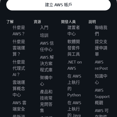
建立 AWS 帳戶
了解
資源
開發人員
說明
什麼是
入門
建置者
聯絡我
AWS？
中心
們
培訓
什麼是
軟體開
提交支
AWS 信
雲端運
發套件
援申請
任中心
算？
與工具
單
AWS 解
什麼是
.NET on
AWS
決方案
代理式
AWS
re:Post
程式庫
AI？
在 AWS
知識中
架構中
雲端運
上執行
心
心
算概念
的
AWS
產品和
中心
Python
Support
技術常
AWS 雲
在 AWS
概觀
見問答
端安全
上執行
集
AWS 可
的 Java
最新消
存取性