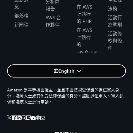
分析師
息
在 AWS
報告
法務
上執行
部落格
AWS 合
活動行
的 PHP
新聞稿
作夥伴
為準則
在 AWS
活動條
上執行
款與條
的
件
JavaScript
English
Amazon 是平等機會僱主，並且不會歧視受保護的退伍軍人身
分、殘障人士或其他受法律保護的身分。鼓勵退伍軍人、軍人配
偶和殘疾人士進行申請。