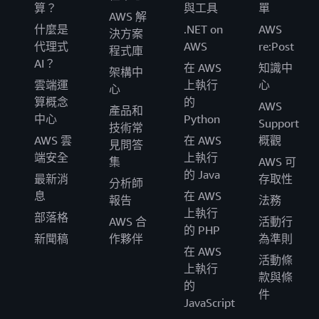
算？
與工具
單
AWS 解
什麼是
.NET on
AWS
決方案
代理式
AWS
re:Post
程式庫
AI？
在 AWS
知識中
架構中
雲端運
上執行
心
心
算概念
的
AWS
產品和
中心
Python
Support
技術常
AWS 雲
在 AWS
概觀
見問答
端安全
上執行
集
AWS 可
的 Java
最新消
存取性
分析師
息
在 AWS
報告
法務
上執行
部落格
AWS 合
活動行
的 PHP
新聞稿
作夥伴
為準則
在 AWS
活動條
上執行
款與條
的
件
JavaScript