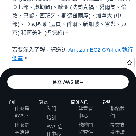
亞北部、奧勒岡)、歐洲 (法蘭克福、愛爾蘭、倫
敦、巴黎、西班牙、斯德哥爾摩)、加拿大 (中
部)、亞太區域 (孟買、首爾、新加坡、雪梨、東
京) 和南美洲 (聖保羅)。
若要深入了解，請造訪
Amazon EC2 C7i-flex 執行
個體
。
建立 AWS 帳戶
了解
資源
開發人員
說明
什麼是
入門
建置者
聯絡我
AWS？
中心
們
培訓
什麼是
軟體開
提交支
AWS 信
雲端運
發套件
援申請
任中心