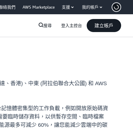
聯絡我們
AWS Marketplace
支援
我的帳戶
建立帳戶
搜尋
登入主控台
區 (雅加達、香港)、中東 (阿拉伯聯合大公國) 和 AWS
適合記憶體密集型的工作負載，例如開放原始碼資
需要臨時儲存資料，以供暫存空間、臨時檔案
耗的能源最多可減少 60%，讓您能減少雲端中的碳