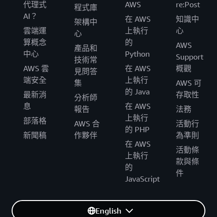
代理式
AWS
re:Post
程式庫
AI？
在 AWS
知識中
架構中
雲端運
上執行
心
心
算概念
的
AWS
產品和
中心
Python
Support
技術常
AWS 雲
在 AWS
概觀
見問答
端安全
上執行
集
AWS 可
的 Java
最新消
存取性
分析師
息
在 AWS
報告
法務
上執行
部落格
AWS 合
活動行
的 PHP
新聞稿
作夥伴
為準則
在 AWS
活動條
上執行
款與條
的
件
JavaScript
English