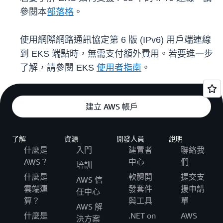
參閱本
部落格
。
使用網際網路通訊協定第 6 版 (IPv6) 用戶端連線
到 EKS 端點時，無需支付額外費用。若要進一步
了解，請參閱 EKS
使用者指南
。
建立 AWS 帳戶
了解
資源
開發人員
說明
什麼是
入門
建置者
聯絡我
AWS？
中心
們
培訓
什麼是
軟體開
提交支
AWS 信
雲端運
發套件
援申請
任中心
算？
與工具
單
AWS 解
什麼是
.NET on
AWS
決方案