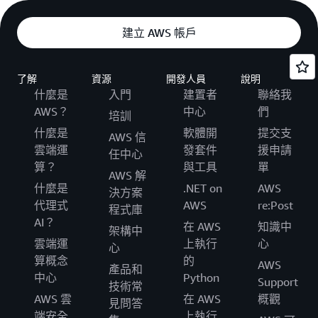
建立 AWS 帳戶
了解
資源
開發人員
說明
什麼是
入門
建置者
聯絡我
AWS？
中心
們
培訓
什麼是
軟體開
提交支
AWS 信
雲端運
發套件
援申請
任中心
算？
與工具
單
AWS 解
什麼是
.NET on
AWS
決方案
代理式
AWS
re:Post
程式庫
AI？
在 AWS
知識中
架構中
雲端運
上執行
心
心
算概念
的
AWS
產品和
中心
Python
Support
技術常
AWS 雲
在 AWS
概觀
見問答
端安全
上執行