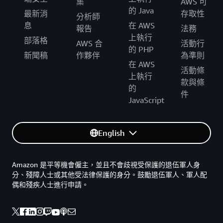
集
AWS 可
的 Java
最新消
存取性
分析師
息
在 AWS
報告
法務
上執行
部落格
AWS 合
活動行
的 PHP
新聞稿
作夥伴
為準則
在 AWS
活動條
上執行
款與條
的
件
JavaScript
English
Amazon 是平等機會僱主，並且不會歧視受保護的退伍軍人身
分、殘障人士或其他受法律保護的身分。鼓勵退伍軍人、軍人配
偶和殘疾人士進行申請。