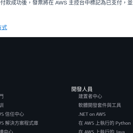
款成功後，發票將在 AWS 主控台中標記為已支付，並為所有
方式
開發人員
門
建置者中心
訓
軟體開發套件與工具
WS 信任中心
.NET on AWS
WS 解決方案程式庫
在 AWS 上執行的 Python
構中心
在 AWS 上執行的 Java