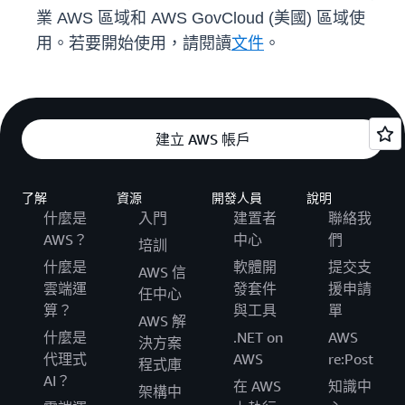
業 AWS 區域和 AWS GovCloud (美國) 區域使
用。若要開始使用，請閱讀
文件
。
建立 AWS 帳戶
了解
資源
開發人員
說明
什麼是
入門
建置者
聯絡我
AWS？
中心
們
培訓
什麼是
軟體開
提交支
AWS 信
雲端運
發套件
援申請
任中心
算？
與工具
單
AWS 解
什麼是
.NET on
AWS
決方案
代理式
AWS
re:Post
程式庫
AI？
在 AWS
知識中
架構中