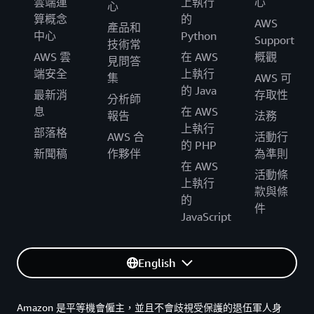
雲端運
上執行
心
心
算概念
的
AWS
產品和
中心
Python
Support
技術常
AWS 雲
在 AWS
概觀
見問答
端安全
上執行
集
AWS 可
的 Java
最新消
存取性
分析師
息
在 AWS
報告
法務
上執行
部落格
AWS 合
活動行
的 PHP
新聞稿
作夥伴
為準則
在 AWS
活動條
上執行
款與條
的
件
JavaScript
English
Amazon 是平等機會僱主，並且不會歧視受保護的退伍軍人身