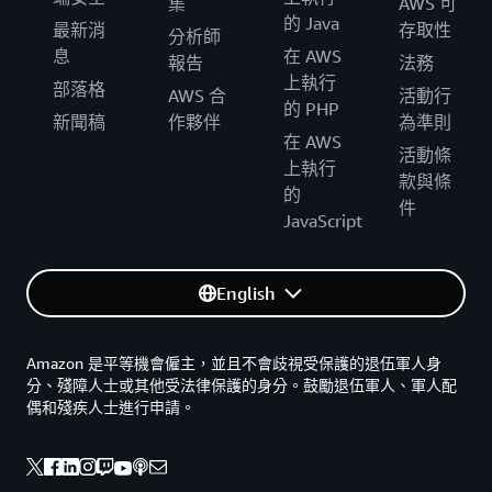
集
AWS 可
的 Java
最新消
存取性
分析師
息
在 AWS
報告
法務
上執行
部落格
AWS 合
活動行
的 PHP
新聞稿
作夥伴
為準則
在 AWS
活動條
上執行
款與條
的
件
JavaScript
English
Amazon 是平等機會僱主，並且不會歧視受保護的退伍軍人身
分、殘障人士或其他受法律保護的身分。鼓勵退伍軍人、軍人配
偶和殘疾人士進行申請。