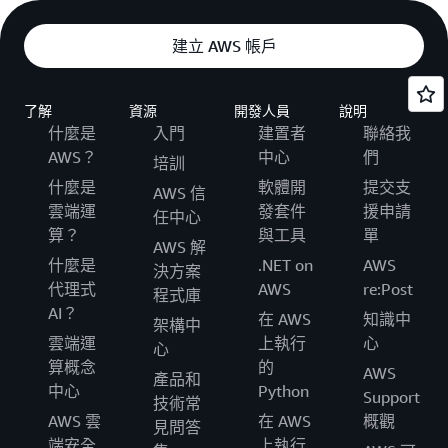
建立 AWS 帳戶
了解
資源
開發人員
說明
什麼是
入門
建置者
聯絡我
AWS？
中心
們
培訓
什麼是
軟體開
提交支
AWS 信
雲端運
發套件
援申請
任中心
算？
與工具
單
AWS 解
什麼是
.NET on
AWS
決方案
代理式
AWS
re:Post
程式庫
AI？
在 AWS
知識中
架構中
雲端運
上執行
心
心
算概念
的
AWS
產品和
中心
Python
Support
技術常
AWS 雲
在 AWS
概觀
見問答
端安全
上執行