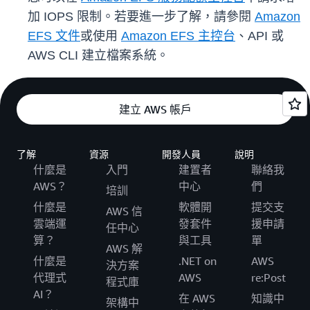
加 IOPS 限制。若要進一步了解，請參閱
Amazon
EFS 文件
或使用
Amazon EFS 主控台
、API 或
AWS CLI 建立檔案系統。
建立 AWS 帳戶
了解
資源
開發人員
說明
什麼是
入門
建置者
聯絡我
AWS？
中心
們
培訓
什麼是
軟體開
提交支
AWS 信
雲端運
發套件
援申請
任中心
算？
與工具
單
AWS 解
什麼是
.NET on
AWS
決方案
代理式
AWS
re:Post
程式庫
AI？
在 AWS
知識中
架構中