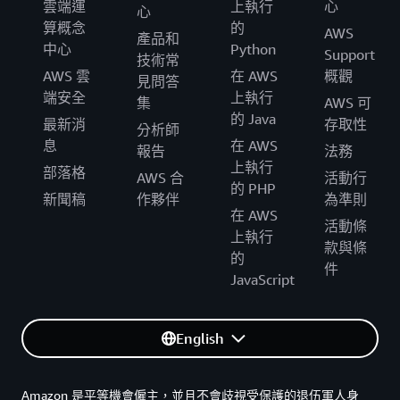
雲端運
上執行
心
心
算概念
的
AWS
產品和
中心
Python
Support
技術常
AWS 雲
在 AWS
概觀
見問答
端安全
上執行
集
AWS 可
的 Java
最新消
存取性
分析師
息
在 AWS
報告
法務
上執行
部落格
AWS 合
活動行
的 PHP
新聞稿
作夥伴
為準則
在 AWS
活動條
上執行
款與條
的
件
JavaScript
English
Amazon 是平等機會僱主，並且不會歧視受保護的退伍軍人身