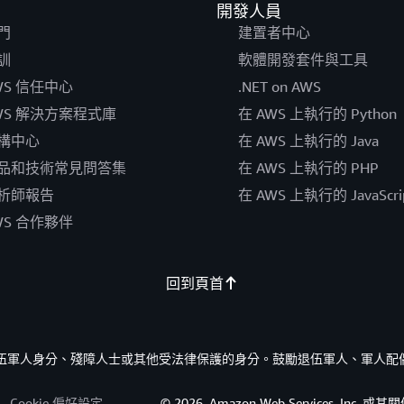
開發人員
門
建置者中心
訓
軟體開發套件與工具
WS 信任中心
.NET on AWS
WS 解決方案程式庫
在 AWS 上執行的 Python
構中心
在 AWS 上執行的 Java
品和技術常見問答集
在 AWS 上執行的 PHP
析師報告
在 AWS 上執行的 JavaScri
WS 合作夥伴
回到頁首
的退伍軍人身分、殘障人士或其他受法律保護的身分。鼓勵退伍軍人、軍人配
Cookie 偏好設定
© 2026, Amazon Web Services, I