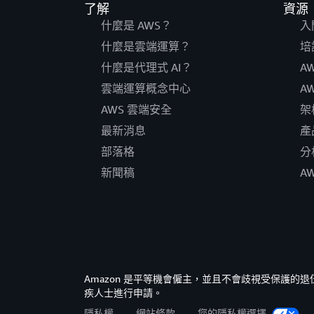
了解
資源
什麼是 AWS？
入
什麼是雲端運算？
培
什麼是代理式 AI？
A
雲端運算概念中心
A
AWS 雲端安全
架
最新消息
產
部落格
分
新聞稿
A
Amazon 是平等機會僱主，並且不會歧視受保護
疾人士進行申請。
隱私權
網站條款
您的隱私權選擇