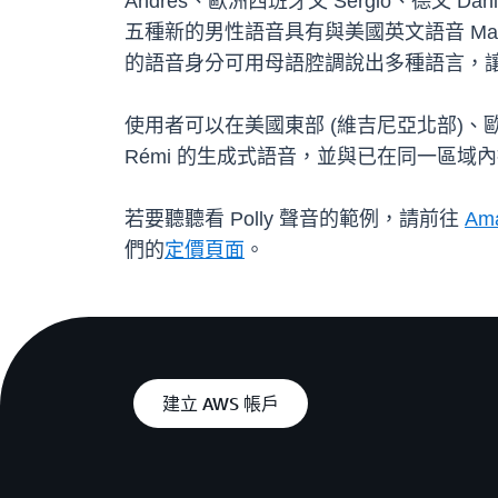
Andrés、歐洲西班牙文 Sergio、德文 D
五種新的男性語音具有與美國英文語音 Ma
的語音身分可用母語腔調說出多種語言，
使用者可以在美國東部 (維吉尼亞北部)、歐洲 (法蘭
Rémi 的生成式語音，並與已在同一區域
若要聽聽看 Polly 聲音的範例，請前往
Am
們的
定價頁面
。
建立 AWS 帳戶