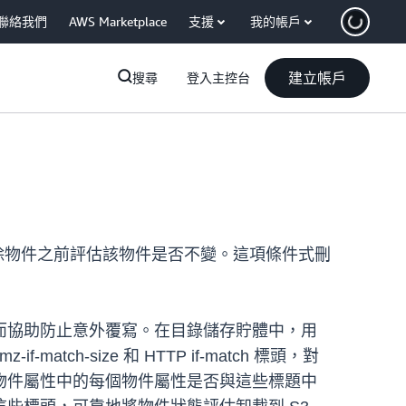
聯絡我們
AWS Marketplace
支援
我的帳戶
建立帳戶
搜尋
登入主控台
刪除物件之前評估該物件是否不變。這項條件式刪
而協助防止意外覆寫。在目錄儲存貯體中，用
mz-if-match-size 和 HTTP if-match 標頭，對
評估這些物件屬性中的每個物件屬性是否與這些標題中