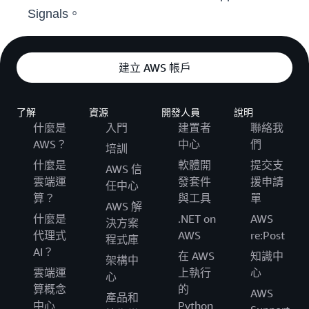
Signals。
建立 AWS 帳戶
了解
資源
開發人員
說明
什麼是
入門
建置者
聯絡我
AWS？
中心
們
培訓
什麼是
軟體開
提交支
AWS 信
雲端運
發套件
援申請
任中心
算？
與工具
單
AWS 解
什麼是
.NET on
AWS
決方案
代理式
AWS
re:Post
程式庫
AI？
在 AWS
知識中
架構中
雲端運
上執行
心
心
算概念
的
AWS
產品和
中心
Python