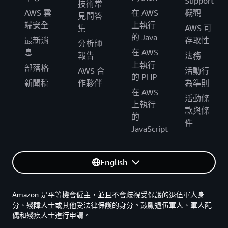
Support
技術常
AWS 雲
在 AWS
概觀
見問答
端安全
上執行
集
AWS 可
的 Java
最新消
存取性
分析師
息
在 AWS
報告
法務
上執行
部落格
AWS 合
活動行
的 PHP
新聞稿
作夥伴
為準則
在 AWS
活動條
上執行
款與條
的
件
JavaScript
English
Amazon 是平等機會僱主，並且不會歧視受保護的退伍軍人身
分、殘障人士或其他受法律保護的身分。鼓勵退伍軍人、軍人配
偶和殘疾人士進行申請。