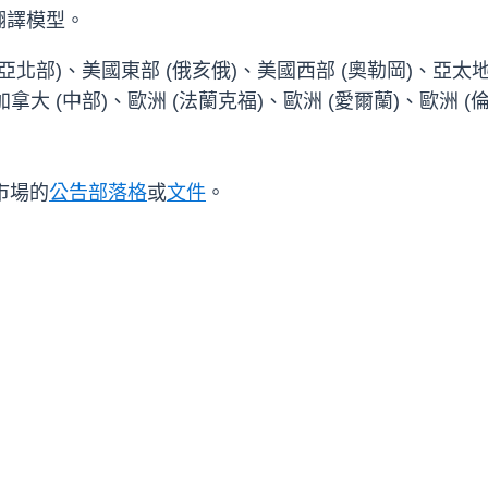
翻譯模型。
維吉尼亞北部)、美國東部 (俄亥俄)、美國西部 (奧勒岡)、亞太
拿大 (中部)、歐洲 (法蘭克福)、歐洲 (愛爾蘭)、歐洲 (倫
 市場的
公告部落格
或
文件
。