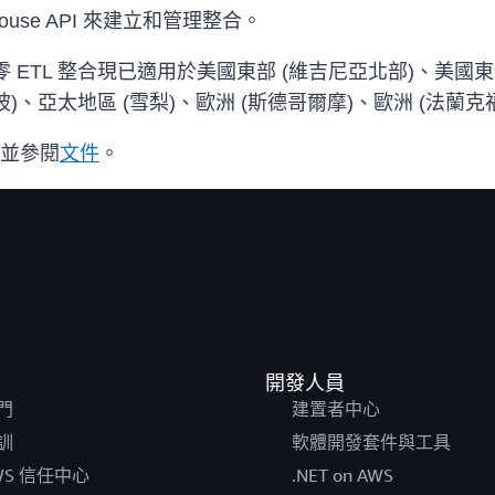
Lakehouse API 來建立和管理整合。
house 的零 ETL 整合現已適用於美國東部 (維吉尼亞北部)、
坡)、亞太地區 (雪梨)、歐洲 (斯德哥爾摩)、歐洲 (法蘭克福
並參閱
文件
。
開發人員
門
建置者中心
訓
軟體開發套件與工具
WS 信任中心
.NET on AWS