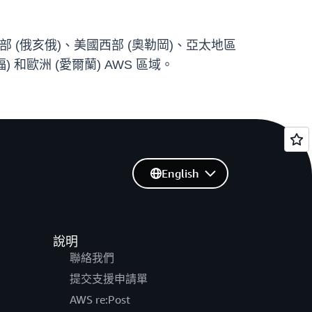
美國東部 (俄亥俄)、美國西部 (奧勒岡)、亞太地區
) 和歐洲 (愛爾蘭) AWS 區域。
English
說明
聯絡我們
提交支援申請單
AWS re:Post