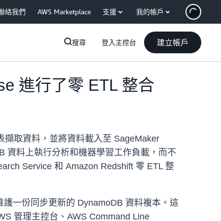
聯絡我們
AWS Marketplace
支援
我的帳戶
建立帳戶
搜尋
登入主控台
ouse 進行了零 ETL 整合
DB 資料表擷取資料，並將資料載入至 SageMaker
namoDB 資料上執行分析和機器學習工作負載，而不
ice 和 Amazon Redshift 零 ETL 整
份同步更新的 DynamoDB 資料複本。這
理主控台、AWS Command Line